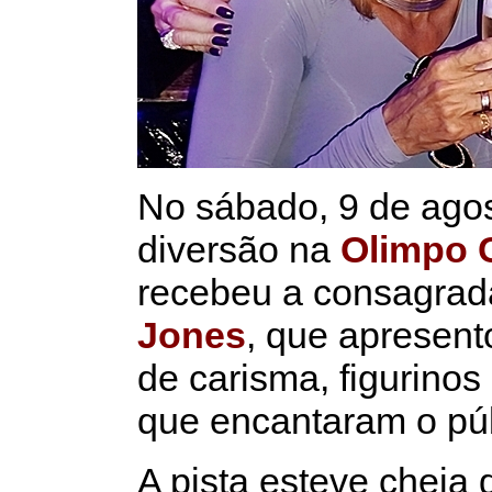
No sábado, 9 de agos
diversão na
Olimpo 
recebeu a consagra
Jones
, que apresent
de carisma, figurino
que encantaram o púb
A pista esteve cheia d