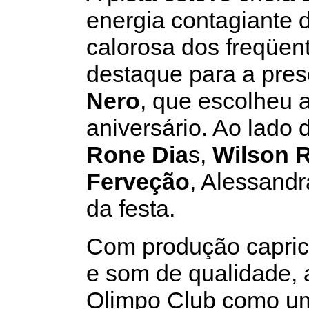
energia contagiante d
calorosa dos freqüent
destaque para a pre
Nero
, que escolheu 
aniversário. Ao lado
Rone Dia
s,
Wilson R
Ferveção
, Alessand
da festa.
Com produção capric
e som de qualidade, a
Olimpo Club como um