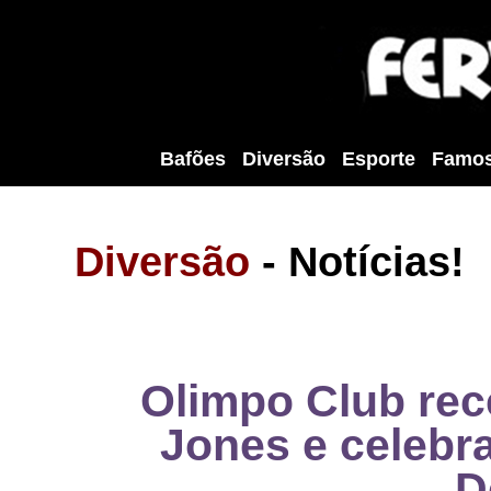
Bafões
Diversão
Esporte
Famo
Diversão
-
Notícias!
Olimpo Club re
Jones e celebr
D